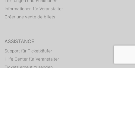
Leistungen und Funktionen
Informationen für Veranstalter
Créer une vente de billets
ASSISTANCE
Support für Ticketkäufer
Hilfe Center für Veranstalter
Tickets erneut zusenden
CONTACT
Formulaire de contact
WEITERE ANGEBOTE
ditix.io