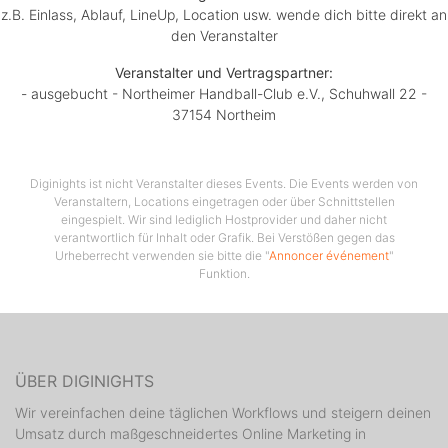
z.B. Einlass, Ablauf, LineUp, Location usw. wende dich bitte direkt an
den Veranstalter
Veranstalter und Vertragspartner:
- ausgebucht - Northeimer Handball-Club e.V., Schuhwall 22 -
37154 Northeim
Diginights ist nicht Veranstalter dieses Events. Die Events werden von
Veranstaltern, Locations eingetragen oder über Schnittstellen
eingespielt. Wir sind lediglich Hostprovider und daher nicht
verantwortlich für Inhalt oder Grafik. Bei Verstößen gegen das
Urheberrecht verwenden sie bitte die "
Annoncer événement
"
Funktion.
ÜBER DIGINIGHTS
Wir vereinfachen deine täglichen Workflows und steigern deinen
Umsatz durch maßgeschneidertes Online Marketing in