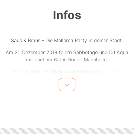
Infos
Saus & Braus - Die Mallorca Party in deiner Stadt.
Am 21. Dezember 2019 feiern Sabbotage und DJ Aqua
mit euch im Baton Rouge Mannheim.
Für das perfekte Mallorca-Feeling warten einige
Specials auf euch:
LIVE ON STAGE:
? SABBOTAGE
SPECIALS:
? DJ AQUA
? FREIER Eintritt mit Ski-Brille
? 3 LITER EIMER SANGRIA