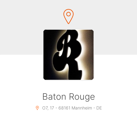
? FREE-SHOTS
? HAPPY HOUR STUNDENPLAN
Einlass 22:00 Uhr
Beginn 22:22 Uhr - Ende 05:00 Uhr
Einlass ab 18 Jahren
Kommt vorbei und feiert mit uns.
Baton Rouge
O7, 17 - 68161 Mannheim - DE