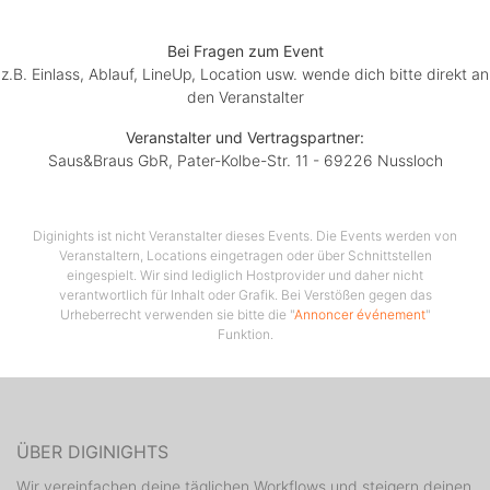
Bei Fragen zum Event
z.B. Einlass, Ablauf, LineUp, Location usw. wende dich bitte direkt an
den Veranstalter
Veranstalter und Vertragspartner:
Saus&Braus GbR, Pater-Kolbe-Str. 11 - 69226 Nussloch
Diginights ist nicht Veranstalter dieses Events. Die Events werden von
Veranstaltern, Locations eingetragen oder über Schnittstellen
eingespielt. Wir sind lediglich Hostprovider und daher nicht
verantwortlich für Inhalt oder Grafik. Bei Verstößen gegen das
Urheberrecht verwenden sie bitte die "
Annoncer événement
"
Funktion.
ÜBER DIGINIGHTS
Wir vereinfachen deine täglichen Workflows und steigern deinen