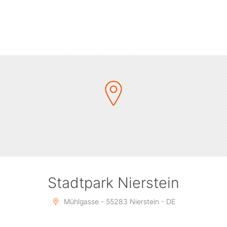
Timo Ehmann
Christian Franke
Beginn: 19:30 Uhr
Einlass: 18:00 Uhr
Tickets:
Early Bird Tickets (bis 15.01.2019) – 20 € zzgl.
Gebühren
Vorverkauf: 25 € zzgl. Gebühren
Abendkasse: 29€
VIP-Tickets:
- Eigener VIP Bereich
Stadtpark Nierstein
Mühlgasse - 55283 Nierstein - DE