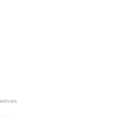
estivals
-Katze
ben!