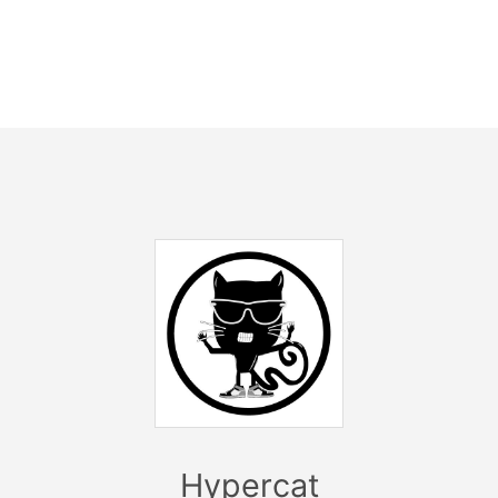
aben wir zur Erstausgabe ein Line-Up mit international be
Elektronischen Künstlern zusammen gestellt!
ei der Hypercat üblich, wirst du von zauberhaften Glitzerfe
ligen Maskottchen begrüßt und begibst dich auf eine spa
in das magische parallel Universum der feiernden Katze. Tau
n unseren aufwändig gebauten Open Air Bereich mit Hüpfbur
rschiedenen Bars, einer Food Area und einer Chill Out Loun
Es wird groß, es wird laut und absolut durchgeknallt!
Hypercat