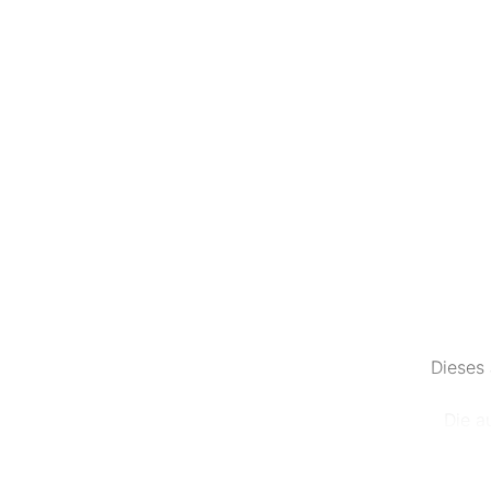
Dieses 
Die a
Ebe