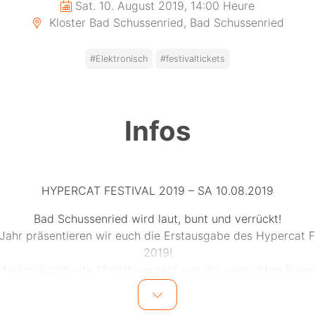
Sat. 10. August 2019, 14:00 Heure
Kloster Bad Schussenried, Bad Schussenried
#Elektronisch
#festivaltickets
Infos
HYPERCAT FESTIVAL 2019 – SA 10.08.2019
Bad Schussenried wird laut, bunt und verrückt!
Jahr präsentieren wir euch die Erstausgabe des Hypercat F
2019!
ufwändig gebaute Mainstage wird von der verrückten Rave
„Hypercat“ gehostet.
nfalls wird es eine Techno-Stage mit treibenden Bässen ge