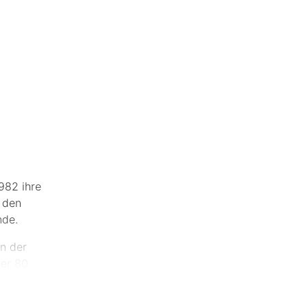
982 ihre
 den
nde.
n der
er 80
 ist sie
zelnen