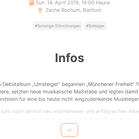
Sun. 14. April 2019, 19:00 Heure
Zeche Bochum, Bochum
#Sonstige Stilrichtungen
#Schlager
Infos
 Debütalbum „Umsteiger“ begannen „Münchener Freiheit“ 1
riere, setzten neue musikalische Maßstäbe und legten damit
ndstein für eine bis heute nicht wegzudenkende Musiklege
 kam nach jährlich neu erschienenen und erfolgreichen Albe
enerfolg! Nach einer großen Deutschlandtournee mit üb
en veröffentlichte die Band die Single „Ohne Dich“. Bis heute
 der größten Hits der „Münchener Freiheit“ und ist jedem Ein