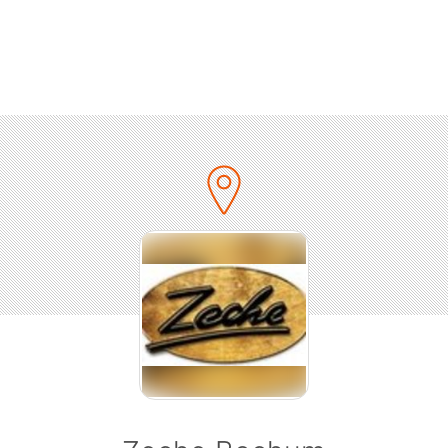
 bekannt. Wochenlang bleibt die Single an der Spitze der C
hland, Österreich und der Schweiz. „Ohne Dich“ geht dama
0 Mal über die Ladentische und überschreitet, zusammen 
Album „Von Anfang an“, ein Jahr später die Goldmarke.
land ist im „Münchener Freiheit“-Fieber! Auch die darauff
nd Tourneen sind ein Erfolg. Tausende von Fans erscheinen
Konzerten und feiern die deutsche Band!
er ersten englischsprachigen LP „Romancing In The Dark“ we
hren Erfolg 1987 weiter aus. Mit Singles wie „Play It Cool“,
englische Version von „Ohne Dich“) und „Baby It’s You“, gelin
uch international der große Durchbruch. In Ländern wie No
echenland, Schweden, Finnland, Frankreich, Spanien und Hol
en die Singles auf Anhieb Spitzenpositionen in den Charts. S
die Band nun auch Europas Herzen erobert.
hre später erscheint dann auch mit „Purpurmond“ das erst
zeitgleich auch in englischer Sprache unter dem Titel „Love 
ce“ veröffentlich wird. Die Platte erhält Goldstatus bereits v
darauffolgenden Tournee, die natürlich komplett ausverkauf