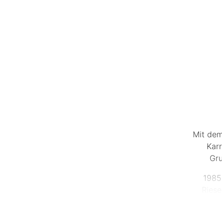
Mit dem
Kar
Gru
1985
Ries
Konzert
einer