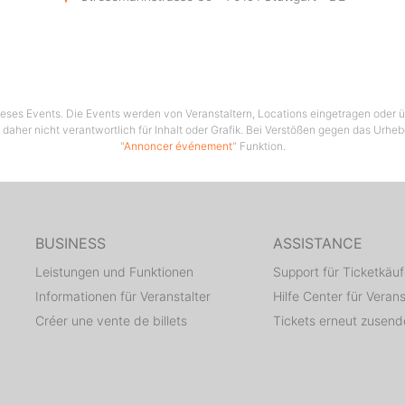
 dieses Events. Die Events werden von Veranstaltern, Locations eingetragen oder üb
 daher nicht verantwortlich für Inhalt oder Grafik. Bei Verstößen gegen das Urhe
"
Annoncer événement
" Funktion.
BUSINESS
ASSISTANCE
Leistungen und Funktionen
Support für Ticketkäuf
Informationen für Veranstalter
Hilfe Center für Verans
Créer une vente de billets
Tickets erneut zusen