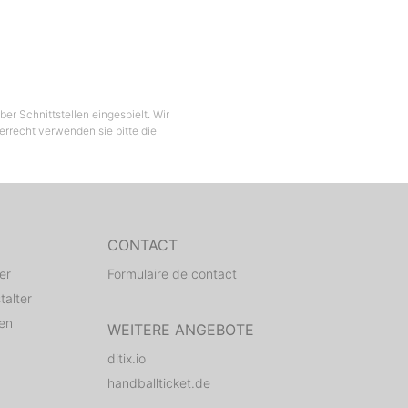
er Schnittstellen eingespielt. Wir
berrecht verwenden sie bitte die
CONTACT
er
Formulaire de contact
talter
den
WEITERE ANGEBOTE
ditix.io
handballticket.de