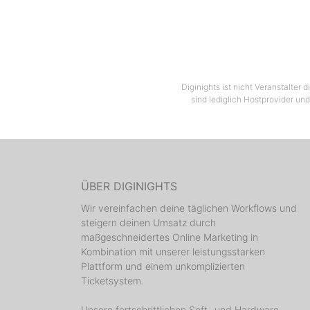
Diginights ist nicht Veranstalter
sind lediglich Hostprovider und
ÜBER DIGINIGHTS
Wir vereinfachen deine täglichen Workflows und
steigern deinen Umsatz durch
maßgeschneidertes Online Marketing in
Kombination mit unserer leistungsstarken
Plattform und einem unkomplizierten
Ticketsystem.
Unsere fortschrittlichen Soft- und Hardware