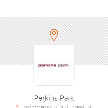
Perkins Park
Stresemannstrasse 39 - 70191 Stuttgart - DE