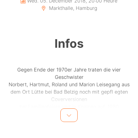
Wed. 05. December 2018, 20:00 Heure
Markthalle, Hamburg
Infos
Gegen Ende der 1970er Jahre traten die vier
Geschwister
Norbert, Hartmut, Roland und Marion Leisegang aus
dem Ort Lütte bei Bad Belzig noch mit gepfl egten
Coverversionen
bei Familienfeiern und in Kneipen auf. 1980
formierten sie sich dann unter dem Namen Jogger zu
einer Band. Norbert Leisegang wurde zum Frontmann
und begann, rockige und bluesige Songs mit deutschen
Texten zu schreiben. So entschied man sich 1982 zu