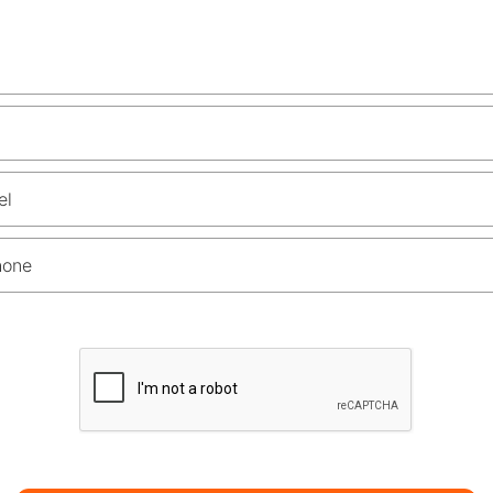
el
hone