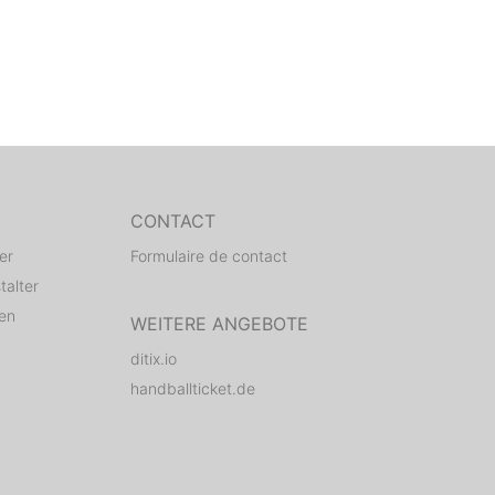
CONTACT
er
Formulaire de contact
talter
den
WEITERE ANGEBOTE
ditix.io
handballticket.de