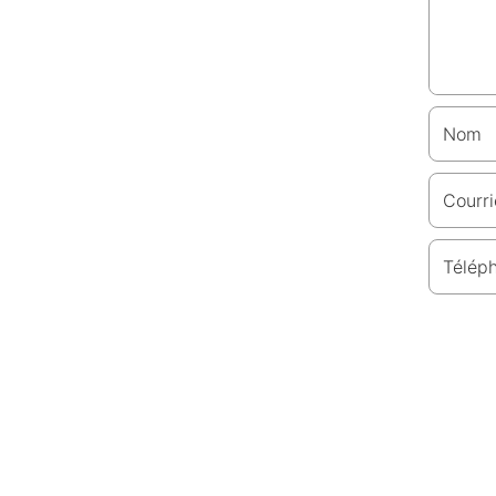
Nom
Courri
Télép