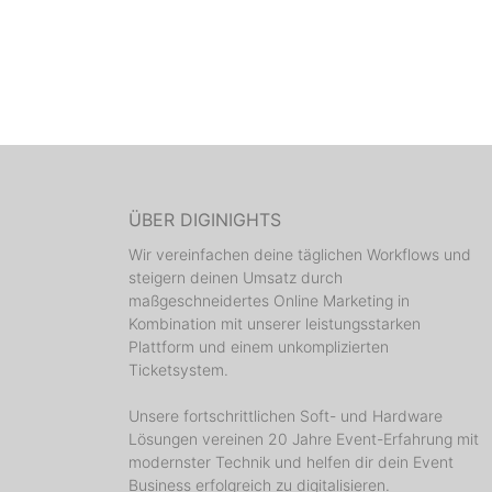
ÜBER DIGINIGHTS
Wir vereinfachen deine täglichen Workflows und
steigern deinen Umsatz durch
maßgeschneidertes Online Marketing in
Kombination mit unserer leistungsstarken
Plattform und einem unkomplizierten
Ticketsystem.
Unsere fortschrittlichen Soft- und Hardware
Lösungen vereinen 20 Jahre Event-Erfahrung mit
modernster Technik und helfen dir dein Event
Business erfolgreich zu digitalisieren.