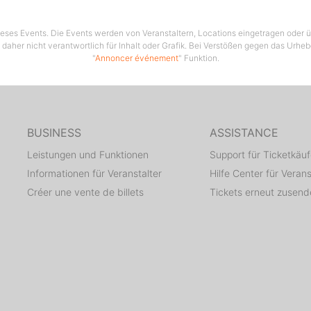
 dieses Events. Die Events werden von Veranstaltern, Locations eingetragen oder üb
 daher nicht verantwortlich für Inhalt oder Grafik. Bei Verstößen gegen das Urhe
"
Annoncer événement
" Funktion.
BUSINESS
ASSISTANCE
Leistungen und Funktionen
Support für Ticketkäuf
Informationen für Veranstalter
Hilfe Center für Verans
Créer une vente de billets
Tickets erneut zusen