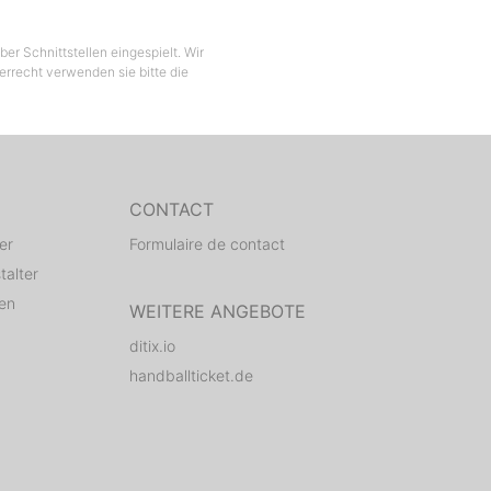
er Schnittstellen eingespielt. Wir
berrecht verwenden sie bitte die
CONTACT
er
Formulaire de contact
talter
den
WEITERE ANGEBOTE
ditix.io
handballticket.de