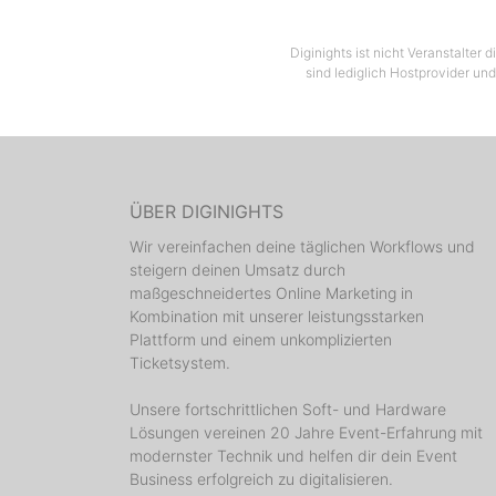
Diginights ist nicht Veranstalter
sind lediglich Hostprovider und
ÜBER DIGINIGHTS
Wir vereinfachen deine täglichen Workflows und
steigern deinen Umsatz durch
maßgeschneidertes Online Marketing in
Kombination mit unserer leistungsstarken
Plattform und einem unkomplizierten
Ticketsystem.
Unsere fortschrittlichen Soft- und Hardware
Lösungen vereinen 20 Jahre Event-Erfahrung mit
modernster Technik und helfen dir dein Event
Business erfolgreich zu digitalisieren.