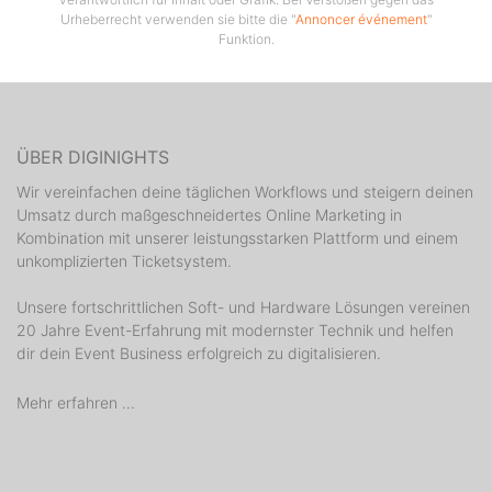
Urheberrecht verwenden sie bitte die "
Annoncer événement
"
Funktion.
ÜBER DIGINIGHTS
Wir vereinfachen deine täglichen Workflows und steigern deinen
Umsatz durch maßgeschneidertes Online Marketing in
Kombination mit unserer leistungsstarken Plattform und einem
unkomplizierten Ticketsystem.
Unsere fortschrittlichen Soft- und Hardware Lösungen vereinen
20 Jahre Event-Erfahrung mit modernster Technik und helfen
dir dein Event Business erfolgreich zu digitalisieren.
Mehr erfahren ...