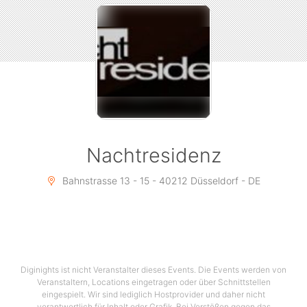
Nachtresidenz
Bahnstrasse 13 - 15 - 40212 Düsseldorf - DE
Diginights ist nicht Veranstalter dieses Events. Die Events werden von
Veranstaltern, Locations eingetragen oder über Schnittstellen
eingespielt. Wir sind lediglich Hostprovider und daher nicht
verantwortlich für Inhalt oder Grafik. Bei Verstößen gegen das