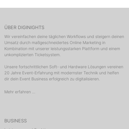
//////// MUSIC LINEUP: ///////////
Für die beste Partycrowd gibts in dieser Nacht
natürlich
nur das Beste auf die Ohren!
ÜBER DIGINIGHTS
Wir vereinfachen deine täglichen Workflows und steigern deinen
Vollgas auf 2 Areas! House, Hip Hop, Party, Charts
Umsatz durch maßgeschneidertes Online Marketing in
uvm!
Kombination mit unserer leistungsstarken Plattform und einem
celebrated by
unkomplizierten Ticketsystem.
----------------------------------------------
SCHNAPP DIR DEIN FREITICKET! ♫♫♫
Unsere fortschrittlichen Soft- und Hardware Lösungen vereinen
Sei schnell bevor jemand anderes Dir alles weg
20 Jahre Event-Erfahrung mit modernster Technik und helfen
schnappt!
dir dein Event Business erfolgreich zu digitalisieren.
Wir haben 20 Freikarten für den Abend!
Mehr erfahren ...
Sende Ronja von FB eine kurze Nachricht mit
"ProjectFulda" und sie sagt Dir wie du sicher gratis mit
dabei bist!
BUSINESS
via FACEBOOK: