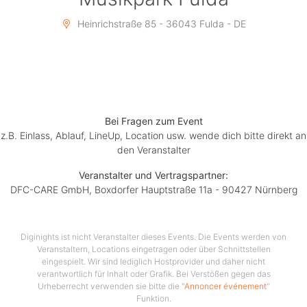
Ab 200 Zusagen/Interessiert
Heinrichstraße 85 - 36043 Fulda - DE
# KONFETTISHOOTER
Ab 250 Zusagen/Interessiert
# LED-STÄBE
Ab 300 Zusagen/Interessiert
Bei Fragen zum Event
# CO2 CANONS
z.B. Einlass, Ablauf, LineUp, Location usw. wende dich bitte direkt an
den Veranstalter
Ab 350 Zusagen/Interessiert
# HAWAIIKETTEN
Veranstalter und Vertragspartner:
DFC-CARE GmbH, Boxdorfer Hauptstraße 11a - 90427 Nürnberg
DIE BESTEN GETRÄNKESPECIALS DER STADT:
ES wird LAUT!
Diginights ist nicht Veranstalter dieses Events. Die Events werden von
Es wird BUNT!
Veranstaltern, Locations eingetragen oder über Schnittstellen
Es wird GEIL!
eingespielt. Wir sind lediglich Hostprovider und daher nicht
Wir werden ESKALIEREN !
verantwortlich für Inhalt oder Grafik. Bei Verstößen gegen das
Urheberrecht verwenden sie bitte die "
Annoncer événement
"
----------------------------------------------
Funktion.