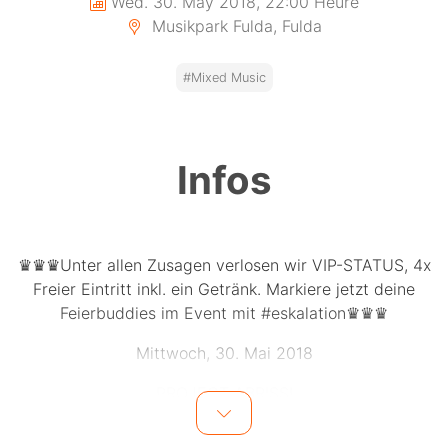
Wed. 30. May 2018, 22:00 Heure
Musikpark Fulda, Fulda
#Mixed Music
Infos
♛♛♛Unter allen Zusagen verlosen wir VIP-STATUS, 4x
Freier Eintritt inkl. ein Getränk. Markiere jetzt deine
Feierbuddies im Event mit #eskalation♛♛♛
Mittwoch, 30. Mai 2018
PROJECT ABRISS!
FULDA GRÖßTE HAUSPARTY