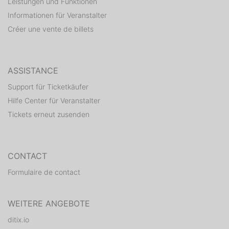
m.me/RonjaDnallo
Leistungen und Funktionen
Informationen für Veranstalter
via INSTAGRAM:
Créer une vente de billets
ronja_dnallo
----------------------------------------------
Einlass ab 16 Jahren!
ASSISTANCE
2 Aufsichtsübertragungen pro Ü 18 möglich:
Support für Ticketkäufer
Bitte nutzt ausschließlich das Formular deutscher
Hilfe Center für Veranstalter
Diskotheken:
Tickets erneut zusenden
https://abi-care.de/aufsichtsuebertragung
----------------------------------------------
Lust auf einen Job bei uns? VIP-Special gefällig?
CONTACT
Check die Infos auf
http://www.musikpark-
fulda.de/infos/jobs
Formulaire de contact
Achtung: Alle Infos auch immer topaktuell auf Deinem
WEITERE ANGEBOTE
Smartphone!
ditix.io
Download kostenlose ANDROID App: