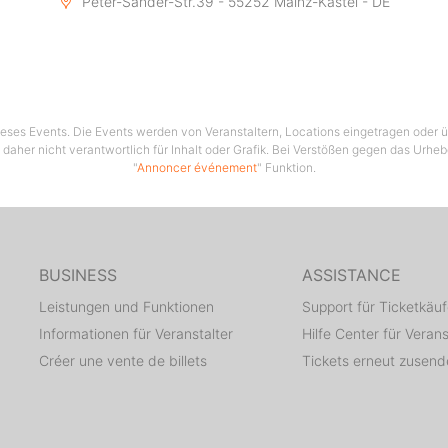
Peter-Sander-Str.39 - 55252 Mainz-Kastel - DE
 dieses Events. Die Events werden von Veranstaltern, Locations eingetragen oder üb
 daher nicht verantwortlich für Inhalt oder Grafik. Bei Verstößen gegen das Urhe
"
Annoncer événement
" Funktion.
BUSINESS
ASSISTANCE
Leistungen und Funktionen
Support für Ticketkäuf
Informationen für Veranstalter
Hilfe Center für Verans
Créer une vente de billets
Tickets erneut zusen