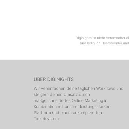
Diginights ist nicht Veranstalter
sind lediglich Hostprovider und
ÜBER DIGINIGHTS
Wir vereinfachen deine täglichen Workflows und
steigern deinen Umsatz durch
maßgeschneidertes Online Marketing in
Kombination mit unserer leistungsstarken
Plattform und einem unkomplizierten
Ticketsystem.