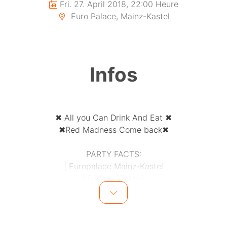
Fri. 27. April 2018, 22:00 Heure
Euro Palace, Mainz-Kastel
Infos
✖ All you Can Drink And Eat ✖
✖Red Madness Come back✖
PARTY FACTS:
| Europalace Mainz-Kastel
| Friday, 27 April
|100% Hip Hop Music
MORE INFOS COMING SOON....