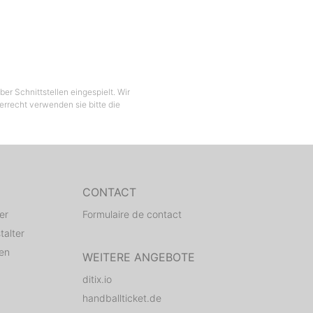
er Schnittstellen eingespielt. Wir
berrecht verwenden sie bitte die
CONTACT
er
Formulaire de contact
talter
den
WEITERE ANGEBOTE
ditix.io
handballticket.de