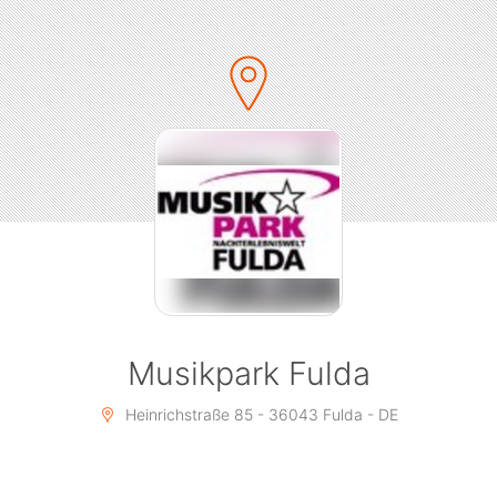
Musikpark Fulda
Heinrichstraße 85 - 36043 Fulda - DE