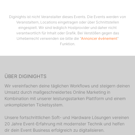
Diginights ist nicht Veranstalter dieses Events. Die Events werden von
Veranstaltern, Locations eingetragen oder über Schnittstellen
eingespielt. Wir sind lediglich Hostprovider und daher nicht
verantwortlich für Inhalt oder Grafik. Bei Verstößen gegen das
Urheberrecht verwenden sie bitte die "
Annoncer événement
"
Funktion.
ÜBER DIGINIGHTS
Wir vereinfachen deine täglichen Workflows und steigern deinen
Umsatz durch maßgeschneidertes Online Marketing in
Kombination mit unserer leistungsstarken Plattform und einem
unkomplizierten Ticketsystem.
Unsere fortschrittlichen Soft- und Hardware Lösungen vereinen
20 Jahre Event-Erfahrung mit modernster Technik und helfen
dir dein Event Business erfolgreich zu digitalisieren.