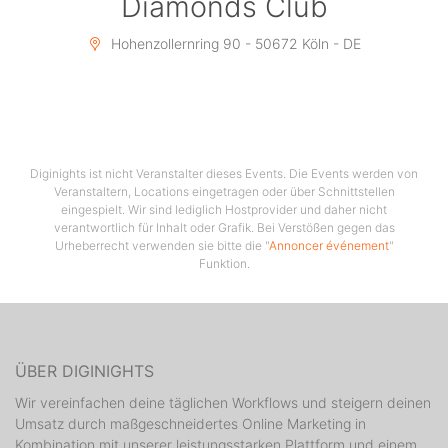
Diamonds Club
Hohenzollernring 90 - 50672 Köln - DE
Diginights ist nicht Veranstalter dieses Events. Die Events werden von
Veranstaltern, Locations eingetragen oder über Schnittstellen
eingespielt. Wir sind lediglich Hostprovider und daher nicht
verantwortlich für Inhalt oder Grafik. Bei Verstößen gegen das
Urheberrecht verwenden sie bitte die "
Annoncer événement
"
Funktion.
ÜBER DIGINIGHTS
Wir vereinfachen deine täglichen Workflows und steigern deinen
Umsatz durch maßgeschneidertes Online Marketing in
Kombination mit unserer leistungsstarken Plattform und einem