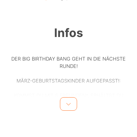
Infos
DER BIG BIRTHDAY BANG GEHT IN DIE NÄCHSTE
RUNDE!
MÄRZ-GEBURTSTAGSKINDER AUFGEPASST!:
KOMMST DU MIT 6 FREUNDEN*, ERHÄLTST DU
1 FLASCHE SMIRNOFF 0,7l + SOFTDRINK
DU ZAHLST ALS GEBURTSTAGSKIND KEINEN
EINTRITT & KEINEN MINDESTVERZEHR!