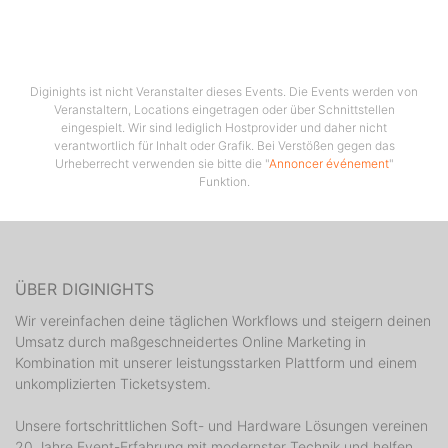
oder ganz einfach vom PC oder Laptop unter
www.disco-virage.de/#reservierung
_________________________________________________
Diginights ist nicht Veranstalter dieses Events. Die Events werden von
Veranstaltern, Locations eingetragen oder über Schnittstellen
OPEN AREAS:
eingespielt. Wir sind lediglich Hostprovider und daher nicht
MAIN: RUSSIAN MUSIC
verantwortlich für Inhalt oder Grafik. Bei Verstößen gegen das
UNIQUE: LATIN
Urheberrecht verwenden sie bitte die "
Annoncer événement
"
BLACK VINYL: FINEST HIP HOP & RnB & DANCEHALL
Funktion.
KARAOKE: RUSSIAN LIVE MUSIC
BASEMENT
*ALS GESCHLOSSENE GRUPPE DIREKT VOR DEM
ÜBER DIGINIGHTS
EINTRITT AN DER KASSE MELDEN!
Wir vereinfachen deine täglichen Workflows und steigern deinen
Umsatz durch maßgeschneidertes Online Marketing in
Kombination mit unserer leistungsstarken Plattform und einem
unkomplizierten Ticketsystem.
Unsere fortschrittlichen Soft- und Hardware Lösungen vereinen
20 Jahre Event-Erfahrung mit modernster Technik und helfen