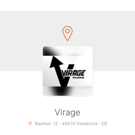
_________________________________________________
ANFAHRTS BONUS:
Anreise ab 70 km und aus Bielefeld, Cloppenburg und
Münster
- 5€ Freiverzehr
Der Anfahrtsbonus gilt bis 00:00h in Verbindung mit
einem gültigen Ausweis!
_________________________________________________
TREUEKARTE:
Treue wird bei uns belohnt!
Hole dir an der Kasse unsere Treuekarte und erhalte
50,-€ Freiverzehr.
Virage
_________________________________________________
RESERVIERUNGEN:
Baumstr. 12 - 49074 Osnabrück - DE
Telefonisch unter der 0541 933 868 39