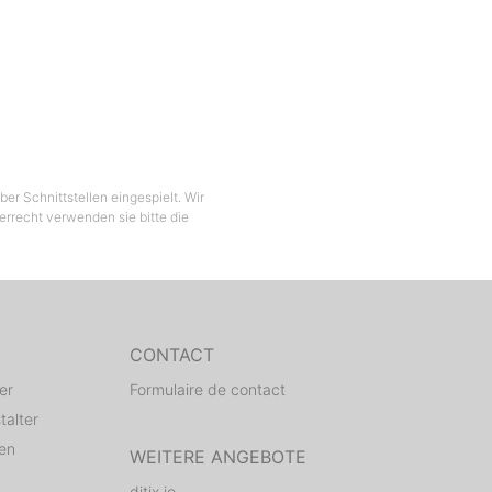
er Schnittstellen eingespielt. Wir
berrecht verwenden sie bitte die
CONTACT
er
Formulaire de contact
talter
den
WEITERE ANGEBOTE
ditix.io