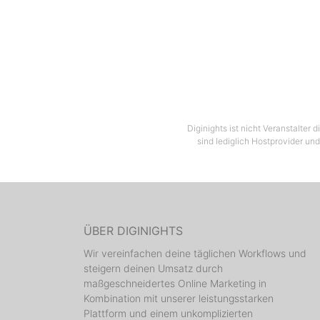
Diginights ist nicht Veranstalter
sind lediglich Hostprovider und
ÜBER DIGINIGHTS
Wir vereinfachen deine täglichen Workflows und
steigern deinen Umsatz durch
maßgeschneidertes Online Marketing in
Kombination mit unserer leistungsstarken
Plattform und einem unkomplizierten