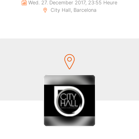
Wed. 27. December 2017, 23:55 Heure
City Hall, Barcelona