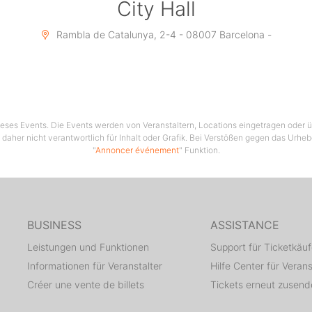
City Hall
Rambla de Catalunya, 2-4 - 08007 Barcelona -
 dieses Events. Die Events werden von Veranstaltern, Locations eingetragen oder üb
 daher nicht verantwortlich für Inhalt oder Grafik. Bei Verstößen gegen das Urhe
"
Annoncer événement
" Funktion.
BUSINESS
ASSISTANCE
Leistungen und Funktionen
Support für Ticketkäuf
Informationen für Veranstalter
Hilfe Center für Verans
Créer une vente de billets
Tickets erneut zusen