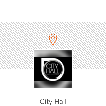
(Scott)
✓ Free entry from 23.30 till 1am or cheap drink deals
✓ 1h of free open bar (beer, sangria) from midnight till
1am
✓ The finest international music mix by DJ Glass Hat
✓ Fuckin' Monday Beer Pong Tournament
✓ Confetti blasts
✓ Free champagne for birthday groups! - Send us a
message!
✓ Free champagne for farewell groups! - Send us a
message!
>>> Get on the GUESTLIST here:
http://nightlifebarcelona.com/nightlife-barcelona-
events/fucking-monday/
City Hall
-----------------------------------------------------------
---------------