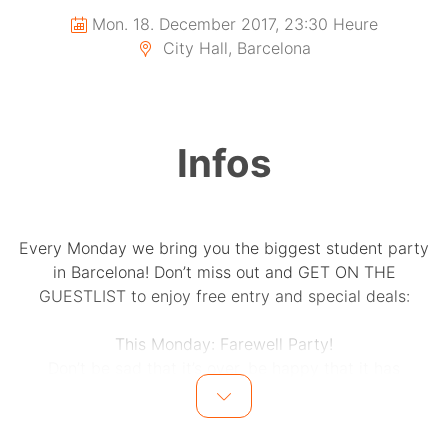
Mon. 18. December 2017, 23:30 Heure
City Hall, Barcelona
Infos
Every Monday we bring you the biggest student party
in Barcelona! Don’t miss out and GET ON THE
GUESTLIST to enjoy free entry and special deals:
This Monday: Farewell Party!
Don’t be sad that it’s over, be happy that it has
happened! During the months of June and July we
invite farewell groups of 8 people to a bottle of
champagne! Reservation by whatsapp: +34 678302