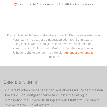
Rambla de Catalunya, 2-4 - 08007 Barcelona -
Guestlist - Get signed up and receive discounts!
Diginights ist nicht Veranstalter dieses Events. Die Events werden von
Veranstaltern, Locations eingetragen oder über Schnittstellen
eingespielt. Wir sind lediglich Hostprovider und daher nicht
verantwortlich für Inhalt oder Grafik. Bei Verstößen gegen das
Urheberrecht verwenden sie bitte die "
Annoncer événement
"
Funktion.
ÜBER DIGINIGHTS
Wir vereinfachen deine täglichen Workflows und steigern deinen
Umsatz durch maßgeschneidertes Online Marketing in
Kombination mit unserer leistungsstarken Plattform und einem
unkomplizierten Ticketsystem.