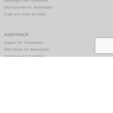
Leistungen und Funktionen
Informationen für Veranstalter
Créer une vente de billets
ASSISTANCE
Support für Ticketkäufer
Hilfe Center für Veranstalter
Tickets erneut zusenden
CONTACT
Formulaire de contact
WEITERE ANGEBOTE
ditix.io