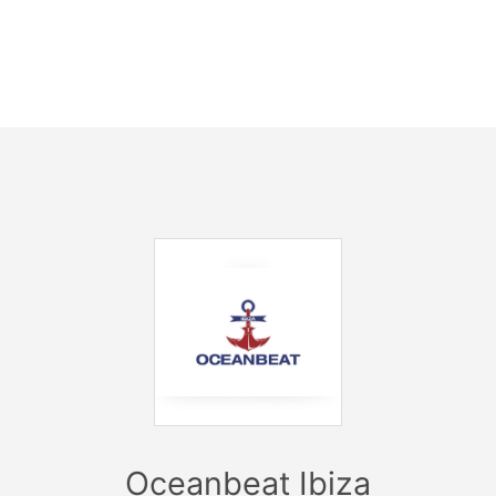
mingos es el día del alumno! Si eres alumno de nuestra esc
los domingos es tu día. Disfruta de los descuentos con tu ca
darropas GRATIS. Además, tenemos a nuestros profes y tax
uedas practicar todo lo aprendido durante la semana! (abie
público)
 sabes bailar, pues tenemos nuestra propia Escuela de Sal
es aprender desde los primeros pasos hasta los más avan
movimientos.
Ven a conocer gente y a pasártelo bien, ven a Mojito Club!
Oceanbeat Ibiza