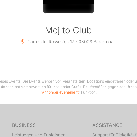
Mojito Club
Carrer del Rosselló, 217 - 08008 Barcelona -
 dieses Events. Die Events werden von Veranstaltern, Locations eingetragen oder üb
 daher nicht verantwortlich für Inhalt oder Grafik. Bei Verstößen gegen das Urhe
"
Annoncer événement
" Funktion.
BUSINESS
ASSISTANCE
Leistungen und Funktionen
Support für Ticketkäuf