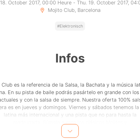
18. October 2017, 00:00 Heure
-
Thu. 19. October 2017, 04
Mojito Club, Barcelona
#Elektronisch
Infos
 Club es la referencia de la Salsa, la Bachata y la música la
na. En su pista de baile podrás pasártelo en grande con los
ctuales y con la salsa de siempre. Nuestra oferta 100% sal
era es en jueves y domingos. Viernes y sábados tenemos la
latina más internacional y una pista que no para hasta la
madrugada. Súmale a esto los clásicos Mojitos y
cocktelería internacional y nuestro local no te dejará indifer