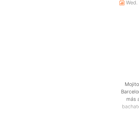
Wed. 
Mojito
Barcelo
más a
bachat
una 