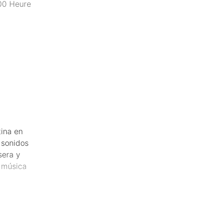
:00 Heure
tina en
 sonidos
sera y
 música
ente!