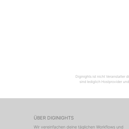
Diginights ist nicht Veranstalter
sind lediglich Hostprovider und
ÜBER DIGINIGHTS
Wir vereinfachen deine täglichen Workflows und