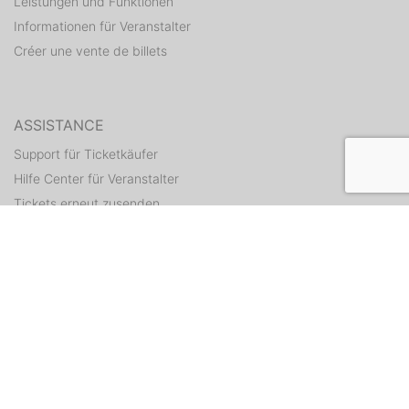
Leistungen und Funktionen
Informationen für Veranstalter
Créer une vente de billets
ASSISTANCE
Support für Ticketkäufer
Hilfe Center für Veranstalter
Tickets erneut zusenden
CONTACT
Formulaire de contact
WEITERE ANGEBOTE
ditix.io