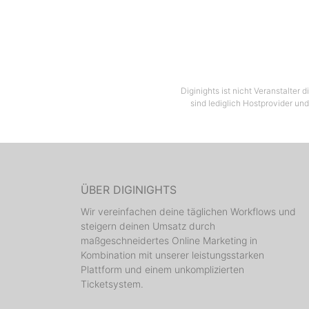
Diginights ist nicht Veranstalter
sind lediglich Hostprovider und
ÜBER DIGINIGHTS
Wir vereinfachen deine täglichen Workflows und
steigern deinen Umsatz durch
maßgeschneidertes Online Marketing in
Kombination mit unserer leistungsstarken
Plattform und einem unkomplizierten
Ticketsystem.