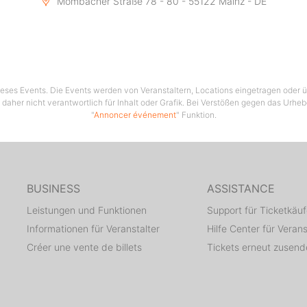
Mombacher Straße 78 - 80 - 55122 Mainz - DE
 dieses Events. Die Events werden von Veranstaltern, Locations eingetragen oder üb
 daher nicht verantwortlich für Inhalt oder Grafik. Bei Verstößen gegen das Urhe
"
Annoncer événement
" Funktion.
BUSINESS
ASSISTANCE
Leistungen und Funktionen
Support für Ticketkäuf
Informationen für Veranstalter
Hilfe Center für Verans
Créer une vente de billets
Tickets erneut zusen