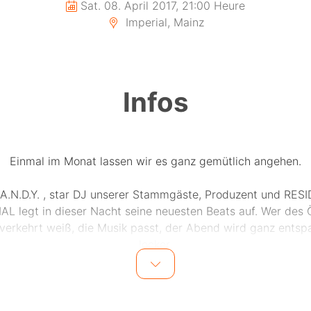
Sat. 08. April 2017, 21:00 Heure
Imperial, Mainz
Infos
Einmal im Monat lassen wir es ganz gemütlich angehen.
A.N.D.Y. , star DJ unserer Stammgäste, Produzent und RES
AL legt in dieser Nacht seine neuesten Beats auf. Wer des 
 verkehrt weiß, die Musik passt, der Abend wird ganz entsp
locker.
Seine neueste Single, DeeJay A.N.D.Y. - High Energy 2017
Itunes,Amazon,Spotify,Juno,Beatport & more: