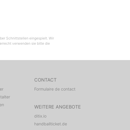
er Schnittstellen eingespielt. Wir
berrecht verwenden sie bitte die
CONTACT
er
Formulaire de contact
talter
den
WEITERE ANGEBOTE
ditix.io
handballticket.de