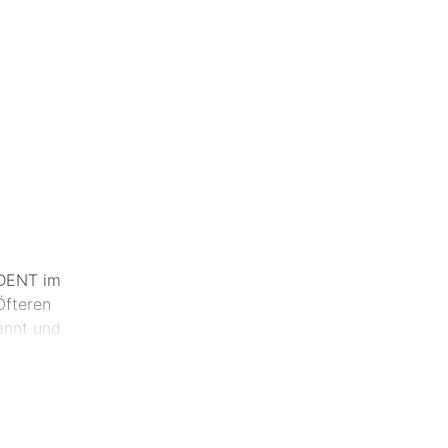
IDENT im
Öfteren
annt und