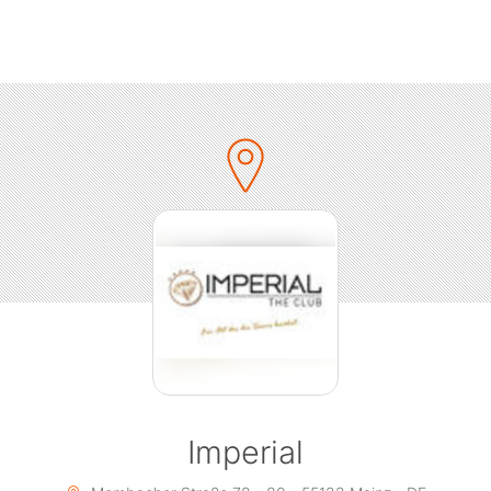
https://MentalMadnessRecords.lnk.to/HighEnergy2017
Eintritt 8€
Einlass ab 21 Jahren
Imperial