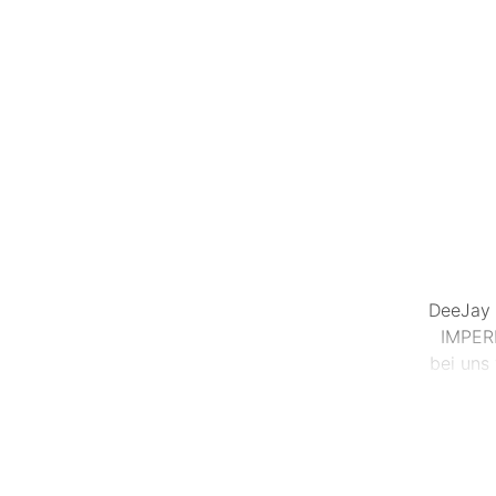
DeeJay 
IMPERI
bei uns