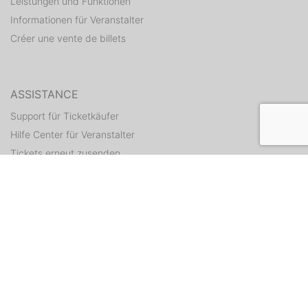
Leistungen und Funktionen
Informationen für Veranstalter
Créer une vente de billets
ASSISTANCE
Support für Ticketkäufer
Hilfe Center für Veranstalter
Tickets erneut zusenden
CONTACT
Formulaire de contact
WEITERE ANGEBOTE
ditix.io