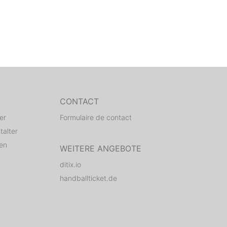
CONTACT
er
Formulaire de contact
talter
den
WEITERE ANGEBOTE
ditix.io
handballticket.de