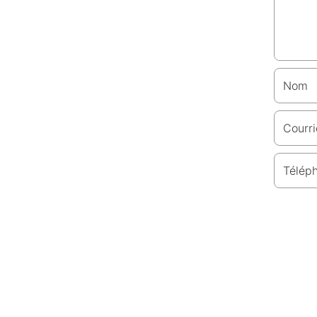
Nom
Courri
Télép