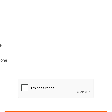
el
hone