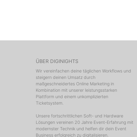
ÜBER DIGINIGHTS
Wir vereinfachen deine täglichen Workflows und
steigern deinen Umsatz durch
maßgeschneidertes Online Marketing in
Kombination mit unserer leistungsstarken
Plattform und einem unkomplizierten
Ticketsystem.
Unsere fortschrittlichen Soft- und Hardware
Lösungen vereinen 20 Jahre Event-Erfahrung mit
modernster Technik und helfen dir dein Event
Business erfolgreich zu digitalisieren.