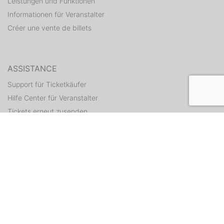
Leistungen und Funktionen
Informationen für Veranstalter
Créer une vente de billets
ASSISTANCE
Support für Ticketkäufer
Hilfe Center für Veranstalter
Tickets erneut zusenden
CONTACT
Formulaire de contact
WEITERE ANGEBOTE
ditix.io