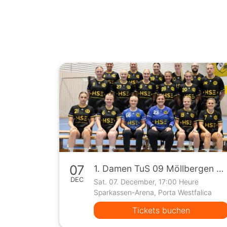
07
1. Damen TuS 09 Möllbergen vs SC DJK Everswinkel 2 (Oberliga)
DEC
Sat. 07. December, 17:00 Heure
Sparkassen-Arena, Porta Westfalica
Tickets buchen