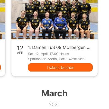
12
1. Damen TuS 09 Möllbergen vs TG Herford (Oberliga)
APR
Sat. 12. April, 17:00 Heure
Sparkassen-Arena, Porta Westfalica
Tickets buchen
March
2025