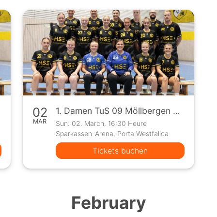
02
1. Damen TuS 09 Möllbergen vs SpVg. Hesselteich-Siedinghausen (Oberliga)
MAR
Sun. 02. March, 16:30 Heure
Sparkassen-Arena, Porta Westfalica
Tickets buchen
February