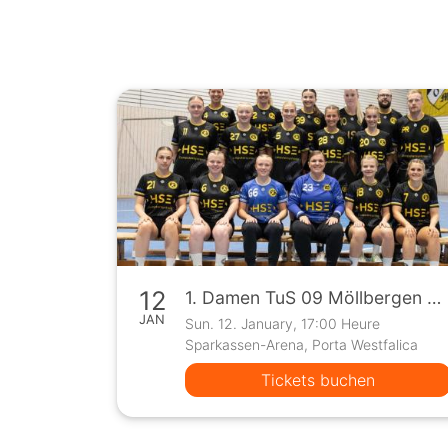
12
1. Damen TuS 09 Möllbergen vs TuS SW Wehe (Oberliga)
JAN
Sun. 12. January, 17:00 Heure
Sparkassen-Arena, Porta Westfalica
Tickets buchen