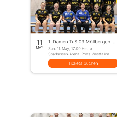
11
1. Damen TuS 09 Möllbergen vs Spvg Steinhagen (Oberliga)
MAY
Sun. 11. May, 17:00 Heure
Sparkassen-Arena, Porta Westfalica
Tickets buchen