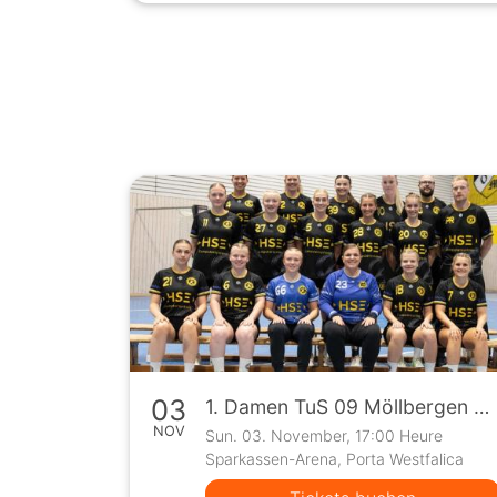
03
1. Damen TuS 09 Möllbergen vs TSV Oerlinghausen (Oberliga)
NOV
Sun. 03. November, 17:00 Heure
Sparkassen-Arena, Porta Westfalica