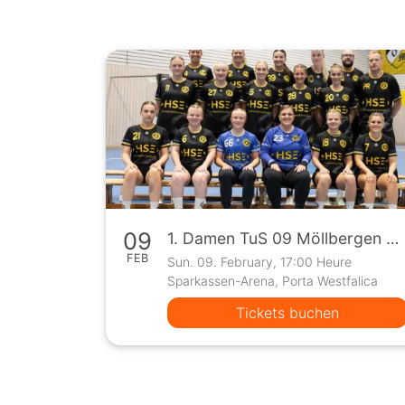
09
1. Damen TuS 09 Möllbergen vs FC Vorwärts Wettringen (Oberliga)
FEB
Sun. 09. February, 17:00 Heure
Sparkassen-Arena, Porta Westfalica
Tickets buchen