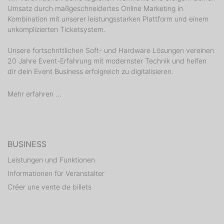
Umsatz durch maßgeschneidertes Online Marketing in
Bier: 2,50 Euro
Kombination mit unserer leistungsstarken Plattform und einem
Bacardi Oak: 5,00 Euro
unkomplizierten Ticketsystem.
Bacardi Razz: 5,00 Euro
Wodka Lemon: 5,00 Euro
Unsere fortschrittlichen Soft- und Hardware Lösungen vereinen
Frankies: 2,00 Euro
20 Jahre Event-Erfahrung mit modernster Technik und helfen
dir dein Event Business erfolgreich zu digitalisieren.
Ab jetzt gilt in Ulm wieder: Party on Monday? Yes you
can!
Mehr erfahren ...
Beim Fuckin' Monday im Hinteren Kreuz!
Fuck Yes! It's Monday!
HINWEIS: Selbststudien konnten bestätigen, dass
BUSINESS
Fuckin’ Monday die Lebensqualität nachweislich um
14,28 Prozent steigert!
Leistungen und Funktionen
Informationen für Veranstalter
Alle Infos:
Créer une vente de billets
http://www.fuckinmonday.de/ulm