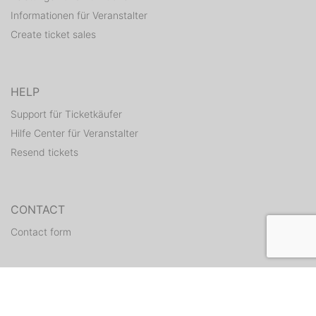
Informationen für Veranstalter
Create ticket sales
HELP
Support für Ticketkäufer
Hilfe Center für Veranstalter
Resend tickets
CONTACT
Contact form
WEITERE ANGEBOTE
ditix.io