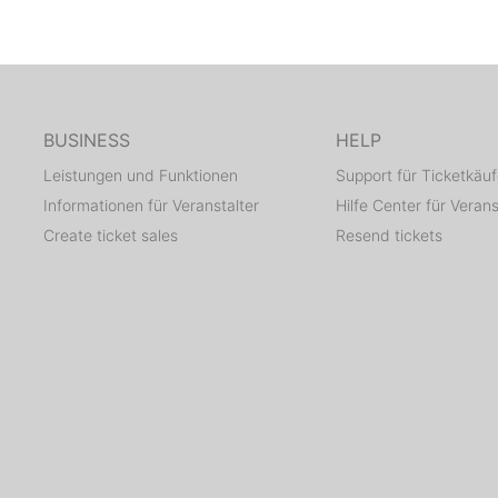
BUSINESS
HELP
Leistungen und Funktionen
Support für Ticketkäuf
Informationen für Veranstalter
Hilfe Center für Verans
Create ticket sales
Resend tickets