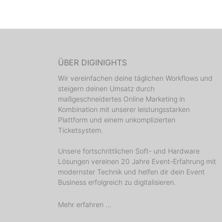
ÜBER DIGINIGHTS
Wir vereinfachen deine täglichen Workflows und
steigern deinen Umsatz durch
maßgeschneidertes Online Marketing in
Kombination mit unserer leistungsstarken
Plattform und einem unkomplizierten
Ticketsystem.
Unsere fortschrittlichen Soft- und Hardware
Lösungen vereinen 20 Jahre Event-Erfahrung mit
modernster Technik und helfen dir dein Event
Business erfolgreich zu digitalisieren.
Mehr erfahren ...