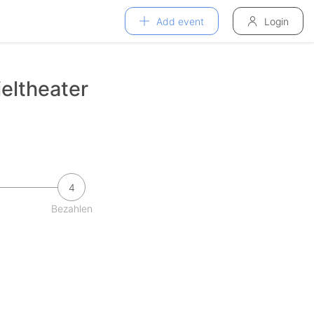
Add event
Login
ieltheater
4
Bezahlen