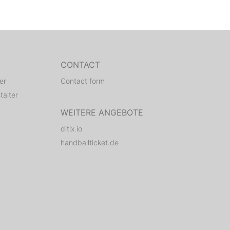
CONTACT
er
Contact form
talter
WEITERE ANGEBOTE
ditix.io
handballticket.de