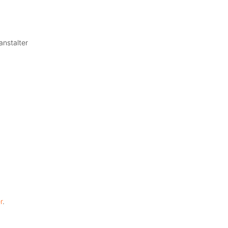
anstalter
r
.