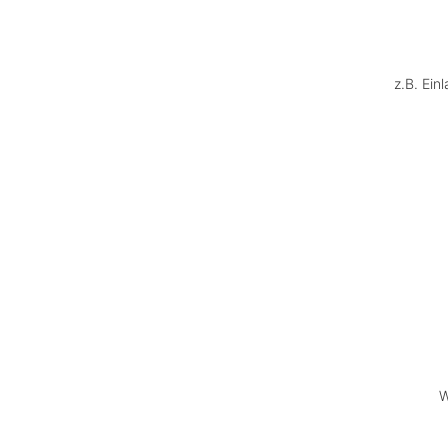
z.B. Ein
W