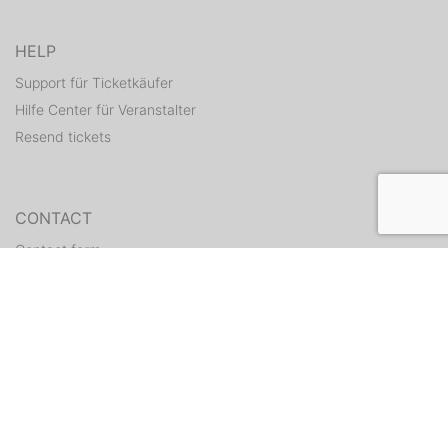
HELP
Support für Ticketkäufer
Hilfe Center für Veranstalter
Resend tickets
CONTACT
Contact form
WEITERE ANGEBOTE
ditix.io
handballticket.de