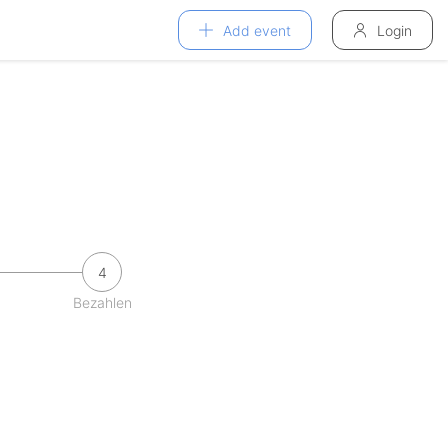
Add event
Login
4
Bezahlen