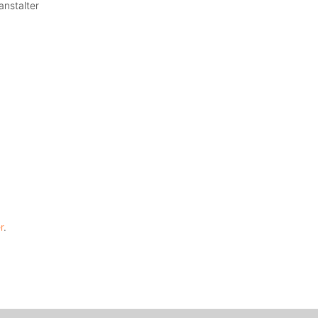
anstalter
r
.