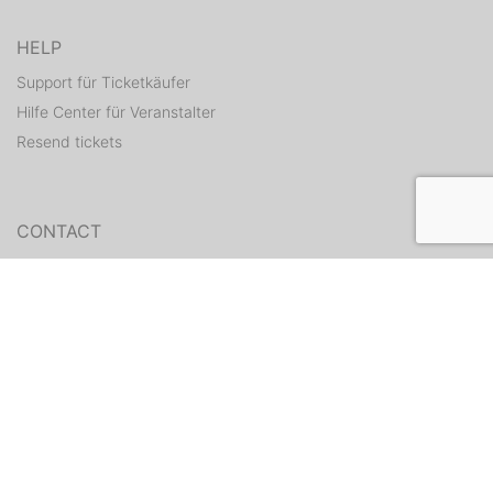
HELP
Support für Ticketkäufer
Hilfe Center für Veranstalter
Resend tickets
CONTACT
Contact form
WEITERE ANGEBOTE
ditix.io
handballticket.de