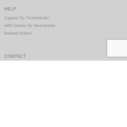
HELP
Support für Ticketkäufer
Hilfe Center für Veranstalter
Resend tickets
CONTACT
Contact form
WEITERE ANGEBOTE
ditix.io
handballticket.de
Contact
•
TAC
•
Privacy policy
•