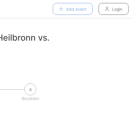
Add event
Login
eilbronn vs.
4
Bezahlen