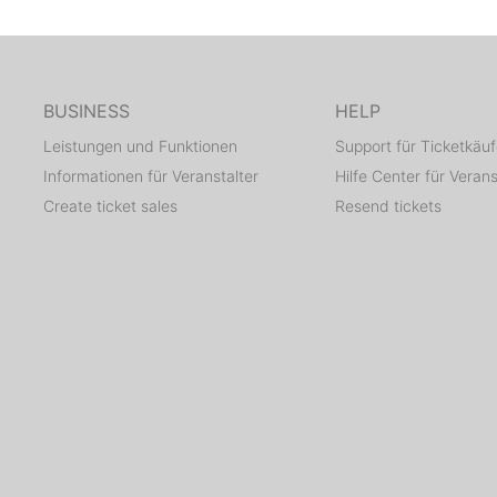
BUSINESS
HELP
Leistungen und Funktionen
Support für Ticketkäuf
Informationen für Veranstalter
Hilfe Center für Verans
Create ticket sales
Resend tickets