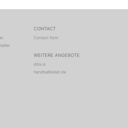
CONTACT
er
Contact form
talter
WEITERE ANGEBOTE
ditix.io
handballticket.de