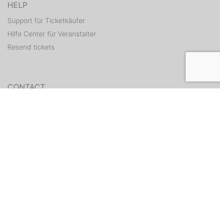
HELP
Support für Ticketkäufer
Hilfe Center für Veranstalter
Resend tickets
CONTACT
Contact form
WEITERE ANGEBOTE
ditix.io
handballticket.de
Contact
•
TAC
•
Privacy policy
•
status
•
Legal notice