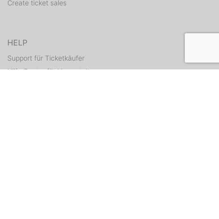
Create ticket sales
HELP
Support für Ticketkäufer
Hilfe Center für Veranstalter
Resend tickets
CONTACT
Contact form
WEITERE ANGEBOTE
ditix.io
handballticket.de