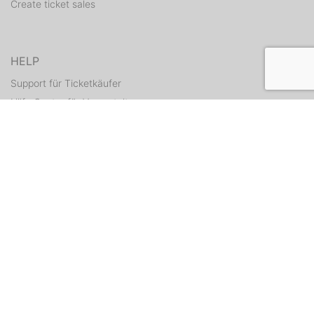
Create ticket sales
HELP
Support für Ticketkäufer
Hilfe Center für Veranstalter
Resend tickets
CONTACT
Contact form
WEITERE ANGEBOTE
ditix.io
handballticket.de