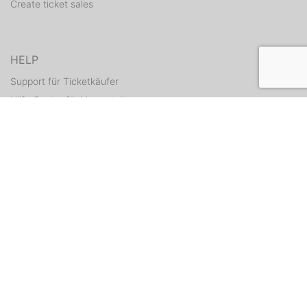
Create ticket sales
HELP
Support für Ticketkäufer
Hilfe Center für Veranstalter
Resend tickets
CONTACT
Contact form
WEITERE ANGEBOTE
ditix.io
handballticket.de