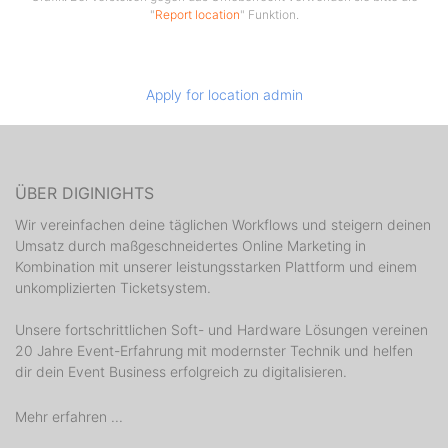
"
Report location
" Funktion.
Apply for location admin
ÜBER DIGINIGHTS
Wir vereinfachen deine täglichen Workflows und steigern deinen
Umsatz durch maßgeschneidertes Online Marketing in
Kombination mit unserer leistungsstarken Plattform und einem
unkomplizierten Ticketsystem.
Unsere fortschrittlichen Soft- und Hardware Lösungen vereinen
20 Jahre Event-Erfahrung mit modernster Technik und helfen
dir dein Event Business erfolgreich zu digitalisieren.
Mehr erfahren ...