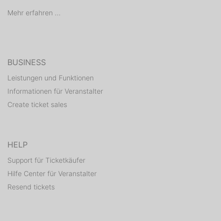
lernen tanzen wie Ihre Stars und junge und ältere Paare
Mehr erfahren ...
lernen Gesellschaftstänze, Discofox oder Salsa.
Hochzeitspaare werden in Crashkursen fit für Ihren
großen Auftritt gemacht.. Im Sommer rundet der große,
neu bestuhlte und mit einem großen Zeltdach
BUSINESS
teilüberdachte Biergarten das Ambiente der Festhalle
Durlach ab.
Leistungen und Funktionen
Informationen für Veranstalter
Create ticket sales
HELP
Support für Ticketkäufer
Hilfe Center für Veranstalter
Resend tickets