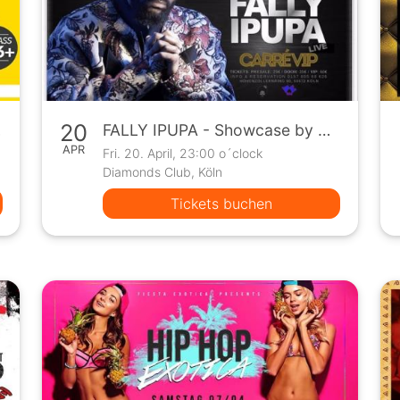
20
.2018
FALLY IPUPA - Showcase by Carré VIP - Cologne
APR
Fri. 20. April, 23:00 o´clock
Diamonds Club, Köln
Tickets buchen