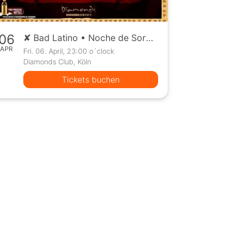
06
✘ Bad Latino • Noche de Sorpresa ✘ Free mit FB-Zusage bis 24h!
APR
Fri. 06. April, 23:00 o´clock
Diamonds Club, Köln
Tickets buchen