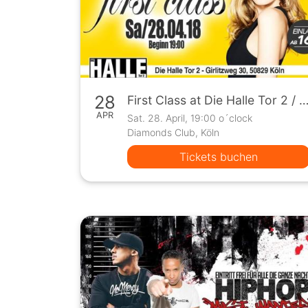
28
First Class at Die Halle Tor 2 / ab 16 Jahren / 28.04
APR
Sat. 28. April, 19:00 o´clock
Diamonds Club, Köln
Tickets buchen