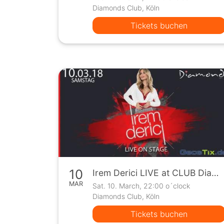
Diamonds Club, Köln
Tickets buchen
10
Irem Derici LIVE at CLUB Diamonds
MAR
Sat. 10. March, 22:00 o´clock
Diamonds Club, Köln
Tickets buchen