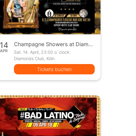
14
Champagne Showers at Diamonds Club
APR
Sat. 14. April, 23:00 o´clock
Diamonds Club, Köln
Tickets buchen