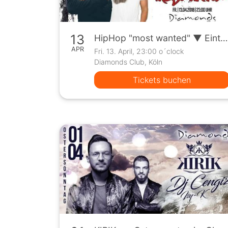
13
HipHop "most wanted" ▼ Eintritt frei ▼ by Diamonds Club
APR
Fri. 13. April, 23:00 o´clock
Diamonds Club, Köln
Tickets buchen