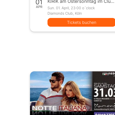
01
KIRIK am Ostersonntag im Club Diamonds mit DJ Cengizz und Isyk
APR
Sun. 01. April, 23:00 o´clock
Diamonds Club, Köln
Tickets buchen