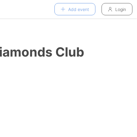
Add event
Login
Diamonds Club