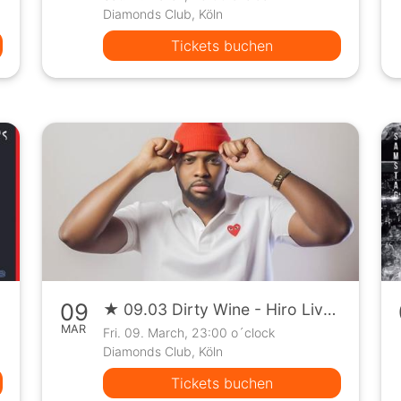
Diamonds Club, Köln
Tickets buchen
09
★ 09.03 Dirty Wine - Hiro Live Clubshow + Special Guest ★
MAR
Fri. 09. March, 23:00 o´clock
Diamonds Club, Köln
Tickets buchen