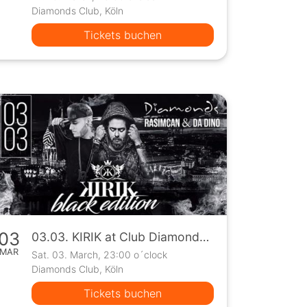
Diamonds Club, Köln
Tickets buchen
03
03.03. KIRIK at Club Diamonds with DJ Rasimcan & DA DINO
MAR
Sat. 03. March, 23:00 o´clock
Diamonds Club, Köln
Tickets buchen