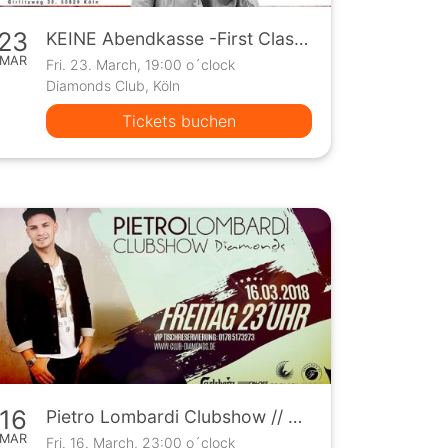
23
KEINE Abendkasse -First Class at Die Halle Tor 2 / ab 16 Jahren!
MAR
Fri. 23. March, 19:00 o´clock
Diamonds Club, Köln
Tickets buchen
16
Pietro Lombardi Clubshow // FR. 16.03
MAR
Fri. 16. March, 23:00 o´clock