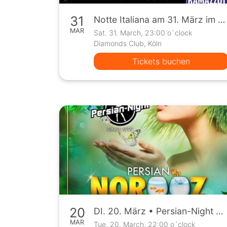
31
Notte Italiana am 31. März im Diamonds Club Köln
MAR
Sat. 31. March, 23:00 o´clock
Diamonds Club, Köln
Tickets buchen
20
DI. 20. März • Persian-Night Norooz-Special • Diamonds Club Köln
MAR
Tue. 20. March, 22:00 o´clock