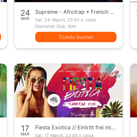
24
Supreme - Afrotrap • French • HipHop • Dancehall - Sa. 24/03
MAR
Sat. 24. March, 23:00 o´clock
Diamonds Club, Köln
Tickets buchen
17
Fiesta Exotica // Eintritt frei mit FB-Zusage bis 24 Uhr
MAR
Sat. 17. March, 23:00 o´clock