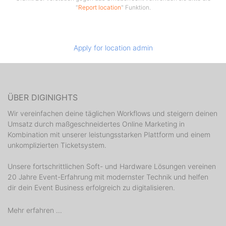
"
Report location
" Funktion.
Apply for location admin
ÜBER DIGINIGHTS
Wir vereinfachen deine täglichen Workflows und steigern deinen
Umsatz durch maßgeschneidertes Online Marketing in
Kombination mit unserer leistungsstarken Plattform und einem
unkomplizierten Ticketsystem.
Unsere fortschrittlichen Soft- und Hardware Lösungen vereinen
20 Jahre Event-Erfahrung mit modernster Technik und helfen
dir dein Event Business erfolgreich zu digitalisieren.
Mehr erfahren ...