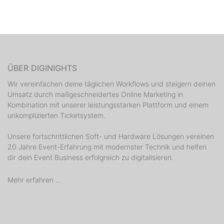
ÜBER DIGINIGHTS
Wir vereinfachen deine täglichen Workflows und steigern deinen
Umsatz durch maßgeschneidertes Online Marketing in
Kombination mit unserer leistungsstarken Plattform und einem
unkomplizierten Ticketsystem.
Unsere fortschrittlichen Soft- und Hardware Lösungen vereinen
20 Jahre Event-Erfahrung mit modernster Technik und helfen
dir dein Event Business erfolgreich zu digitalisieren.
Mehr erfahren ...