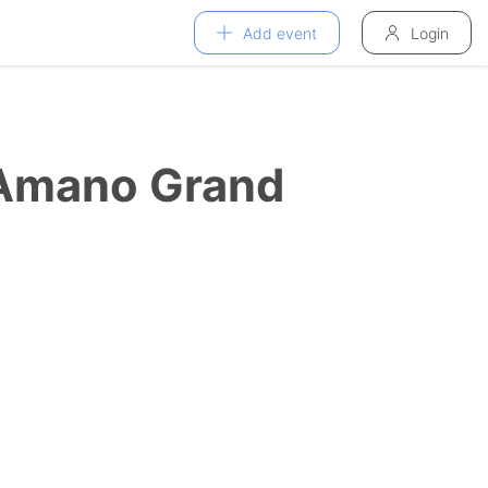
Add event
Login
 Amano Grand