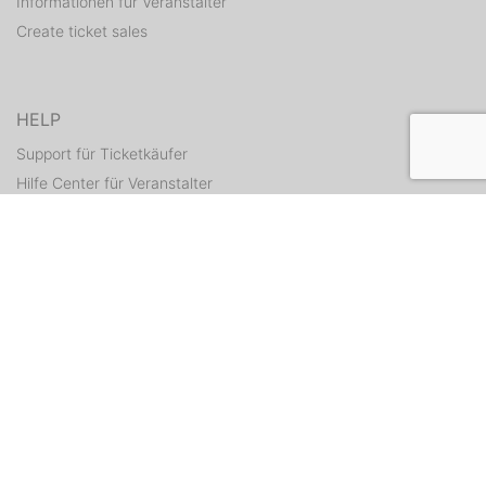
Informationen für Veranstalter
Create ticket sales
HELP
Support für Ticketkäufer
Hilfe Center für Veranstalter
Resend tickets
CONTACT
Contact form
WEITERE ANGEBOTE
ditix.io
handballticket.de