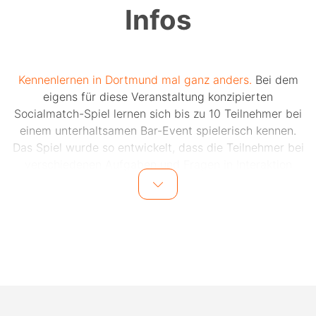
Infos
Kennenlernen in Dortmund mal ganz anders.
Bei dem
eigens für diese Veranstaltung konzipierten
Socialmatch-Spiel lernen sich bis zu 10 Teilnehmer bei
einem unterhaltsamen Bar-Event spielerisch kennen.
Das Spiel wurde so entwickelt, dass die Teilnehmer bei
verschiedenen Aufgaben und Fragen in Interaktion
miteinander kommen.
Dank des Spiels und dem Moderator vor Ort wird das
Eis schnell gebrochen und die Teilnehmer lernen sich
im Laufe des Abends mit viel Spaß und gemeinsamen
Lachmomenten besser kennen. Auch für den
Kontaktdatenaustausch nach dem Event wird vom
Veranstalter gesorgt, sodass einem weiteren Treffen
mit den Teilnehmern nichts im Wege steht.