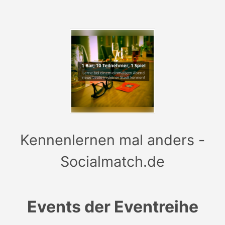
Alle Events finden in zentral gelegenen Bars in
Dortmund statt. Die genaue Location wird einen Tag
vor dem Event den Teilnehmern per E-Mail mitgeteilt.
Anmelden zu den Events, kann man sich
unter
www.socialmatch.de
.
Kennenlernen mal anders -
Socialmatch.de
Events der Eventreihe