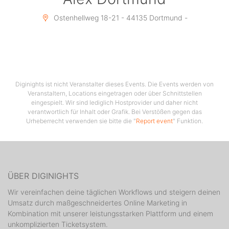
Ostenhellweg 18-21 - 44135 Dortmund -
Diginights ist nicht Veranstalter dieses Events. Die Events werden von
Veranstaltern, Locations eingetragen oder über Schnittstellen
eingespielt. Wir sind lediglich Hostprovider und daher nicht
verantwortlich für Inhalt oder Grafik. Bei Verstößen gegen das
Urheberrecht verwenden sie bitte die "
Report event
" Funktion.
ÜBER DIGINIGHTS
Wir vereinfachen deine täglichen Workflows und steigern deinen
Umsatz durch maßgeschneidertes Online Marketing in
Kombination mit unserer leistungsstarken Plattform und einem
unkomplizierten Ticketsystem.