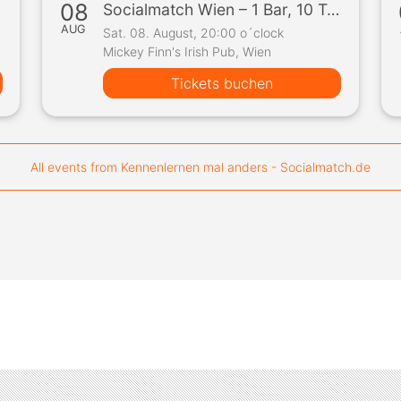
08
Spiel
Socialmatch Wien – 1 Bar, 10 Teilnehmer, 1 Spiel
AUG
Sat. 08. August, 20:00 o´clock
Mickey Finn's Irish Pub, Wien
Tickets buchen
All events from Kennenlernen mal anders - Socialmatch.de