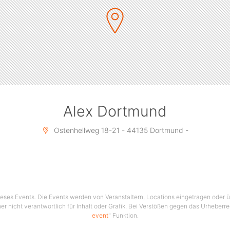
Alex Dortmund
Ostenhellweg 18-21 - 44135 Dortmund -
 dieses Events. Die Events werden von Veranstaltern, Locations eingetragen oder üb
er nicht verantwortlich für Inhalt oder Grafik. Bei Verstößen gegen das Urheberre
event
" Funktion.