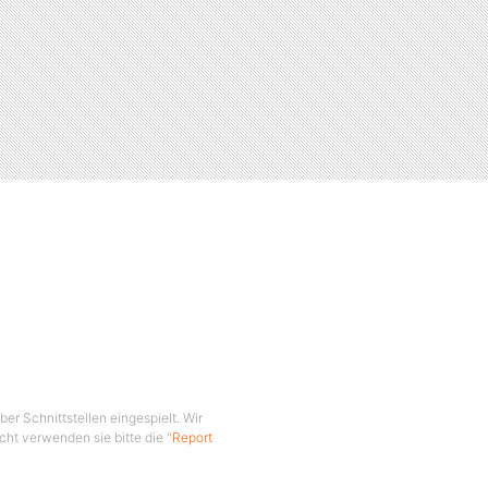
er Schnittstellen eingespielt. Wir
cht verwenden sie bitte die "
Report