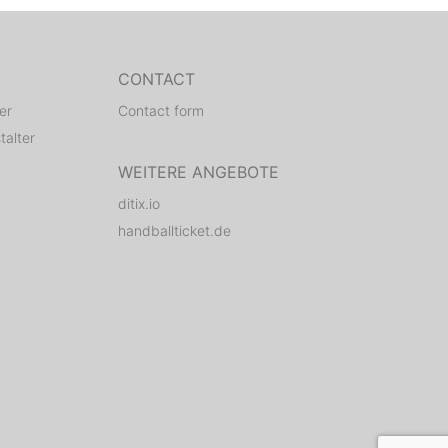
CONTACT
er
Contact form
talter
WEITERE ANGEBOTE
ditix.io
handballticket.de