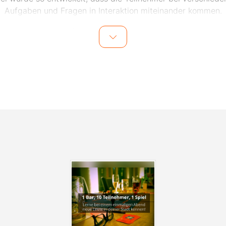
Aufgaben und Fragen in Interaktion miteinander kommen.
nk des Spiels und dem Moderator vor Ort wird das Eis schn
chen und die Teilnehmer lernen sich im Laufe des Abends mi
 und gemeinsamen Lachmomenten besser kennen. Auch fü
ktdatenaustausch nach dem Event wird vom Veranstalter ge
 einem weiteren Treffen mit den Teilnehmern nichts im Wege
ents finden in zentral gelegenen Bars in Dortmund statt. Di
ation wird einen Tag vor dem Event den Teilnehmern per E-
mitgeteilt.
lden zu den Events, kann man sich unter
www.socialmatch