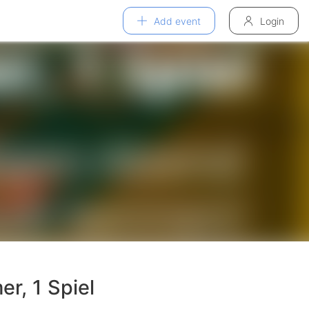
Add event
Login
r, 1 Spiel