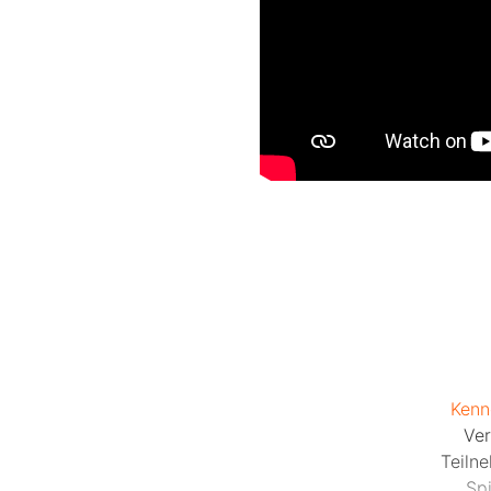
Kenn
Ver
Teiln
Sp