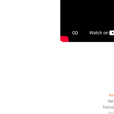
Ke
Ver
Teiln
Sp