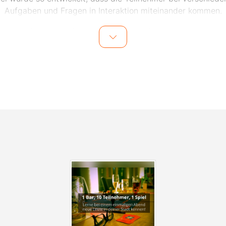
Aufgaben und Fragen in Interaktion miteinander kommen.
nk des Spiels und dem Moderator vor Ort wird das Eis schn
chen und die Teilnehmer lernen sich im Laufe des Abends mi
 und gemeinsamen Lachmomenten besser kennen. Auch fü
ktdatenaustausch nach dem Event wird vom Veranstalter ge
 einem weiteren Treffen mit den Teilnehmern nichts im Wege
Events finden in zentral gelegenen Bars in Berlin statt. Die 
ation wird einen Tag vor dem Event den Teilnehmern per E-
mitgeteilt.
lden zu den Events, kann man sich unter
www.socialmatch