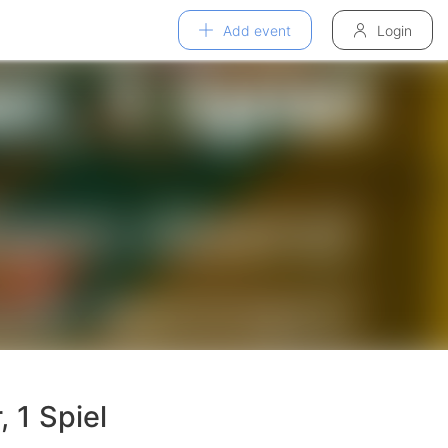
Add event
Login
, 1 Spiel