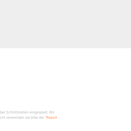
er Schnittstellen eingespielt. Wir
cht verwenden sie bitte die "
Report