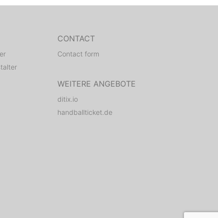
CONTACT
er
Contact form
talter
WEITERE ANGEBOTE
ditix.io
handballticket.de