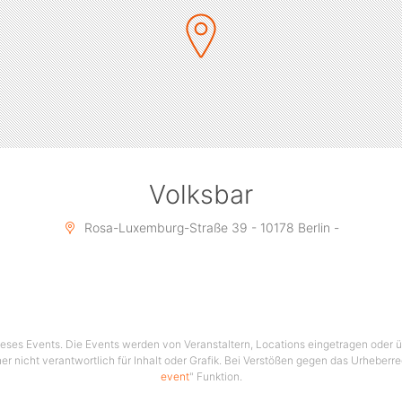
Volksbar
Rosa-Luxemburg-Straße 39 - 10178 Berlin -
 dieses Events. Die Events werden von Veranstaltern, Locations eingetragen oder üb
er nicht verantwortlich für Inhalt oder Grafik. Bei Verstößen gegen das Urheberre
event
" Funktion.