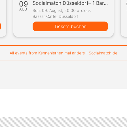
09
piel
Socialmatch Düsseldorf– 1 Bar, 10 Teilnehmer, 1 Spiel
AUG
Sun. 09. August, 20:00 o´clock
Bazzar Caffe, Düsseldorf
Tickets buchen
All events from Kennenlernen mal anders - Socialmatch.de