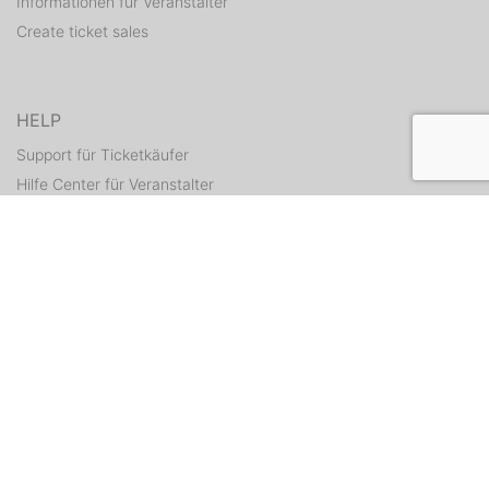
Informationen für Veranstalter
Create ticket sales
HELP
Support für Ticketkäufer
Hilfe Center für Veranstalter
Resend tickets
CONTACT
Contact form
WEITERE ANGEBOTE
ditix.io
handballticket.de