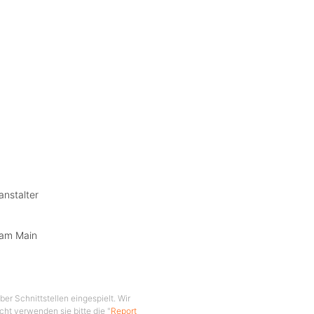
anstalter
 am Main
er Schnittstellen eingespielt. Wir
cht verwenden sie bitte die "
Report