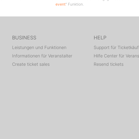
event
" Funktion.
BUSINESS
HELP
Leistungen und Funktionen
Support für Ticketkäuf
Informationen für Veranstalter
Hilfe Center für Verans
Create ticket sales
Resend tickets