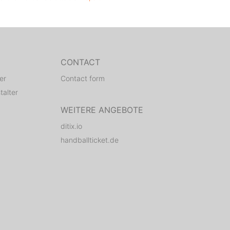
CONTACT
er
Contact form
talter
WEITERE ANGEBOTE
ditix.io
handballticket.de