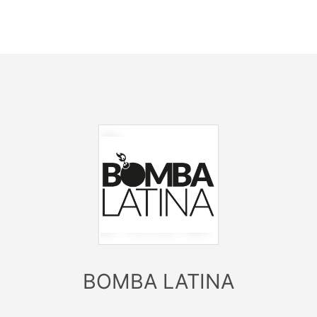
🎧 Das BOMBA LATINA SOUNDSYSTEM bringt dir:
🔥 Reggaeton | Dembow | Latin Beats | Afro | Dancehall
Karibische Rhythmen und 100 % Latin Vibes – direkt an den
gebracht!
🍹 Eisgekühlte Cocktails
🌴 Chillige Lounges & heiße Tanzflächen
🍾 Tischreservierungen: 0176 - 644 888 00
 Perfekte Stimmung, perfekter Ort – der Sommer gehört un
Feier mit uns, als wärst du in der Karibik! 🌴🔥
🎟️ Jetzt VVK Tickets sichern
nde markieren, Sonnenbrille schnappen und 30/05 fett im 
markieren!
 #BombaLatinaOpenAir #CentroBeachVibes #LatinBeachPa
BOMBA LATINA