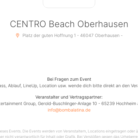
CENTRO Beach Oberhausen
Platz der guten Hoffnung 1 - 46047 Oberhausen -
Bei Fragen zum Event
lass, Ablauf, LineUp, Location usw. wende dich bitte direkt an den Ver
Veranstalter und Vertragspartner:
tertainment Group, Gerold-Buschlinger-Anlage 10 - 65239 Hochheim
info@bombalatina.de
 dieses Events. Die Events werden von Veranstaltern, Locations eingetragen oder üb
er nicht verantwortlich für Inhalt oder Grafik. Bei Verstößen gegen das Urheberre