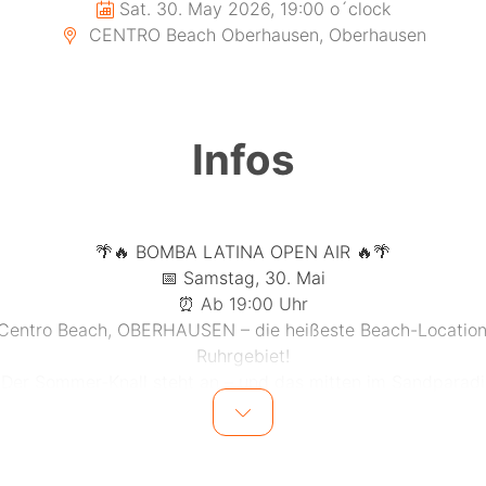
Sat. 30. May 2026, 19:00 o´clock
CENTRO Beach Oberhausen, Oberhausen
Infos
🌴🔥 BOMBA LATINA OPEN AIR 🔥🌴
📅 Samstag, 30. Mai
⏰ Ab 19:00 Uhr
 Centro Beach, OBERHAUSEN – die heißeste Beach-Location
Ruhrgebiet!
 Der Sommer-Knall steht an – und das mitten im Sandparadi
Feier mit uns unter Palmen, barfuß im Sand, mit Blick auf de
untergang – im einzigartigen Centro Beach, der ultimative
Air-Location mitten in Oberhausen! 🌅🌊