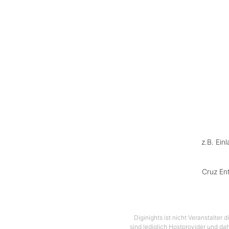
z.B. Ein
Cruz En
Diginights ist nicht Veranstalter
sind lediglich Hostprovider und dah