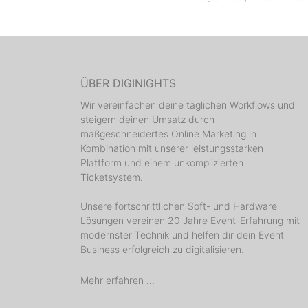
ÜBER DIGINIGHTS
Wir vereinfachen deine täglichen Workflows und
steigern deinen Umsatz durch
maßgeschneidertes Online Marketing in
Kombination mit unserer leistungsstarken
Plattform und einem unkomplizierten
Ticketsystem.
Unsere fortschrittlichen Soft- und Hardware
Lösungen vereinen 20 Jahre Event-Erfahrung mit
modernster Technik und helfen dir dein Event
Business erfolgreich zu digitalisieren.
Mehr erfahren ...