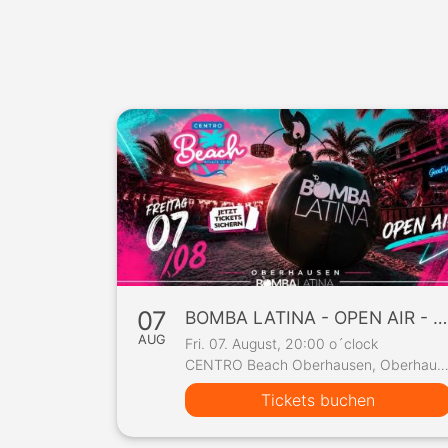
07
BOMBA LATINA - OPEN AIR - Centro Beach Oberhausen, Fr 07/08
AUG
Fri. 07. August, 20:00 o´clock
CENTRO Beach Oberhausen, Oberha
Tickets buchen